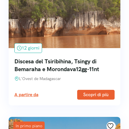
12 giorni
Discesa del Tsiribihina, Tsingy di
Bemaraha e Morondava12gg-11nt
L'Ovest de Madagascar
A partire da
Scopri di più
In primo piano