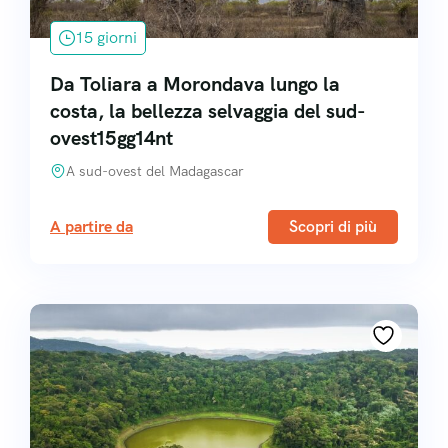
15 giorni
Da Toliara a Morondava lungo la
costa, la bellezza selvaggia del sud-
ovest15gg14nt
A sud-ovest del Madagascar
A partire da
Scopri di più