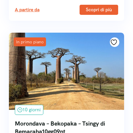
A partire da
Scopri di più
In primo piano
10 giorni
Morondava – Bekopaka – Tsingy di
Bemaraha10gg09nt