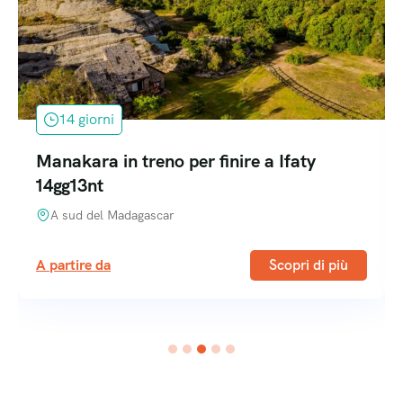
14 giorni
Manakara in treno per finire a Ifaty
14gg13nt
A sud del Madagascar
A partire da
Scopri di più