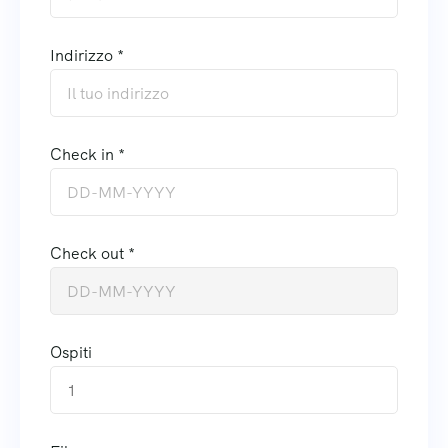
Indirizzo *
Check in *
Check out *
Ospiti
1