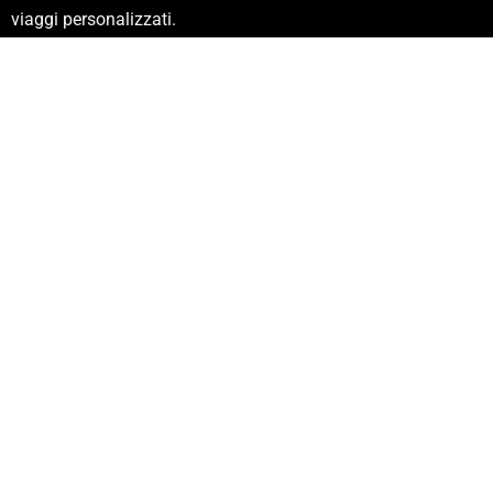
viaggi personalizzati.
Partenze garantite ogni settimana e viaggi individuali
personalizzabili
Link
Circuiti
Blog
Contattaci
Termini e condizioni
Turismo sostenibile