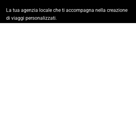
La tua agenzia locale che ti accompagna nella creazione
di viaggi personalizzati.
Partenze garantite ogni settimana e viaggi individuali
personalizzabili
Link
Circuiti
Blog
Contattaci
Termini e condizioni